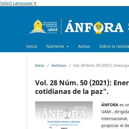
Select Language
▼
Inicio
Números
Avisos
Sobre la revist
Inicio
/
Archivos
/
Vol. 28 Núm. 50 (2021): Enero-Ju
Vol. 28 Núm. 50 (2021): Ene
cotidianas de la paz".
ÁNFORA
es un
UAM-, dirigid
internacional,
propiciar el d