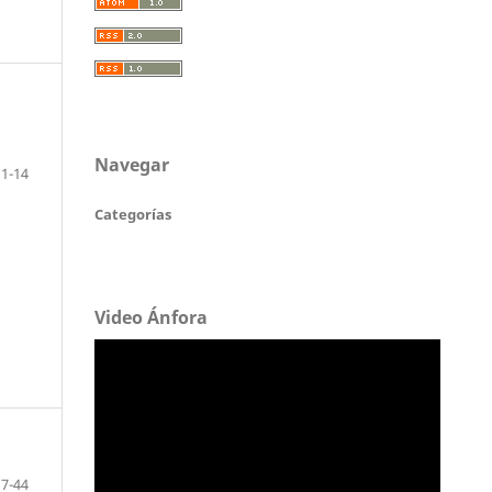
Navegar
11-14
Categorías
Video Ánfora
17-44