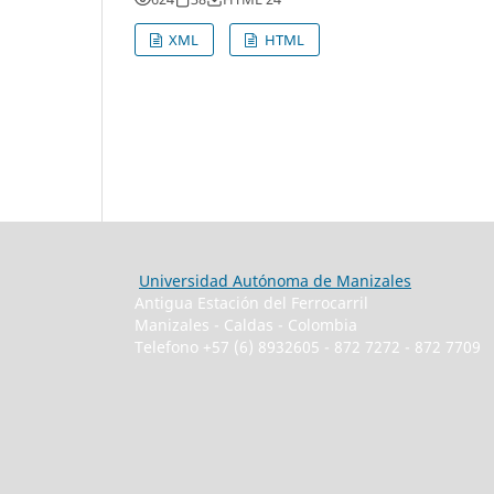
XML
HTML
Universidad Autónoma de Manizales
Antigua Estación del Ferrocarril
Manizales - Caldas - Colombia
Telefono +57 (6) 8932605 - 872 7272 - 872 7709