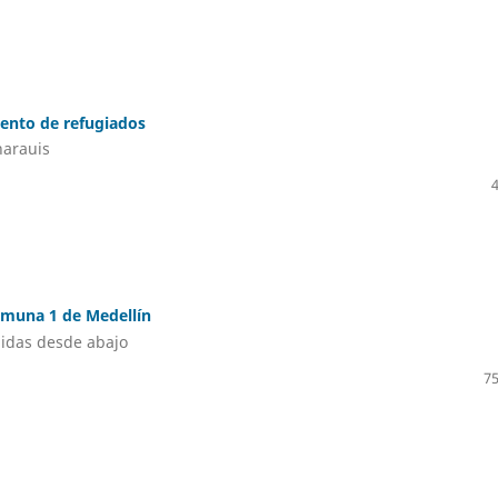
ento de refugiados
harauis
comuna 1 de Medellín
uidas desde abajo
75