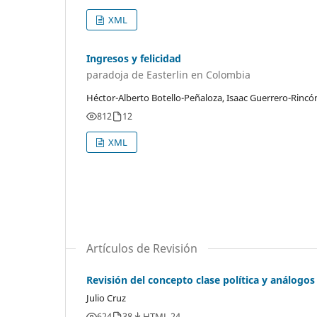
XML
Ingresos y felicidad
paradoja de Easterlin en Colombia
Héctor-Alberto Botello-Peñaloza, Isaac Guerrero-Rincó
812
12
XML
Artículos de Revisión
Revisión del concepto clase política y análogos
Julio Cruz
624
38
HTML 24