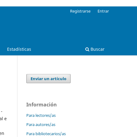
Registrarse
Entrar
Estadísticas
Buscar
Enviar un artículo
Información
 -
Para lectores/as
al e
Para autores/as
 en
Para bibliotecarios/as