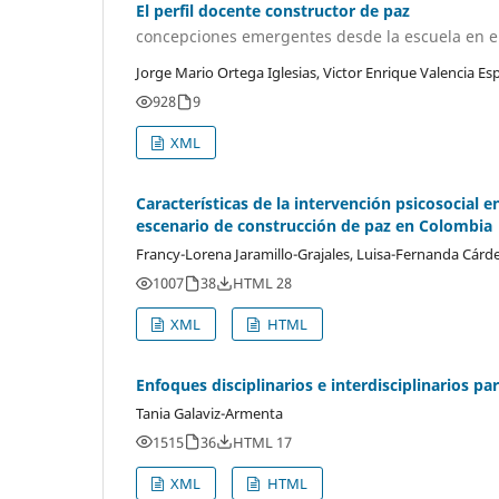
El perfil docente constructor de paz
concepciones emergentes desde la escuela en el
Jorge Mario Ortega Iglesias, Victor Enrique Valencia Es
928
9
XML
Características de la intervención psicosocial
escenario de construcción de paz en Colombia
Francy-Lorena Jaramillo-Grajales, Luisa-Fernanda Cár
1007
38
HTML 28
XML
HTML
Enfoques disciplinarios e interdisciplinarios para
Tania Galaviz-Armenta
1515
36
HTML 17
XML
HTML