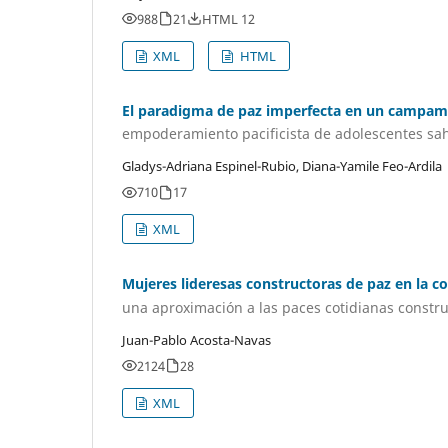
988
21
HTML 12
XML
HTML
El paradigma de paz imperfecta en un campam
empoderamiento pacificista de adolescentes sa
Gladys-Adriana Espinel-Rubio, Diana-Yamile Feo-Ardila
710
17
XML
Mujeres lideresas constructoras de paz en la 
una aproximación a las paces cotidianas constr
Juan-Pablo Acosta-Navas
2124
28
XML