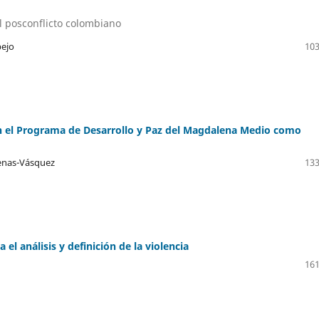
 posconflicto colombiano
pejo
103
 en el Programa de Desarrollo y Paz del Magdalena Medio como
denas-Vásquez
133
 el análisis y definición de la violencia
161