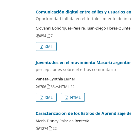
Comunicación digital entre ediles y usuarios en
Oportunidad fallida en el fortalecimiento de ima
Giovanni Bohórquez-Pereira, Juan-Diego Flórez-Quint
854
7
XML
Juventudes en el movimiento Masortí argentin
percepciones sobre el ethos comunitario
Vanesa-Cynthia Lerner
706
33
HTML 22
XML
HTML
Caracterización de los Estilos de Aprendizaje 
Maria-Disney Palacios-Rentería
1274
22