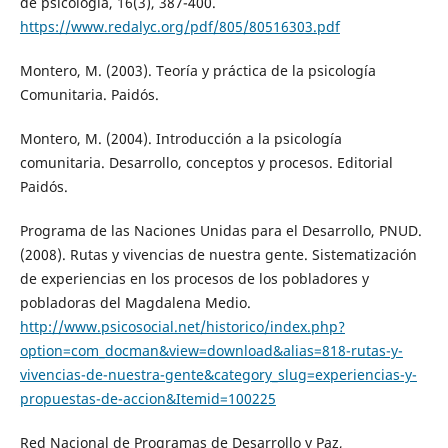
de psicología, 16(3), 387-400.
https://www.redalyc.org/pdf/805/80516303.pdf
Montero, M. (2003). Teoría y práctica de la psicología
Comunitaria. Paidós.
Montero, M. (2004). Introducción a la psicología
comunitaria. Desarrollo, conceptos y procesos. Editorial
Paidós.
Programa de las Naciones Unidas para el Desarrollo, PNUD.
(2008). Rutas y vivencias de nuestra gente. Sistematización
de experiencias en los procesos de los pobladores y
pobladoras del Magdalena Medio.
http://www.psicosocial.net/historico/index.php?
option=com_docman&view=download&alias=818-rutas-y-
vivencias-de-nuestra-gente&category_slug=experiencias-y-
propuestas-de-accion&Itemid=100225
Red Nacional de Programas de Desarrollo y Paz,