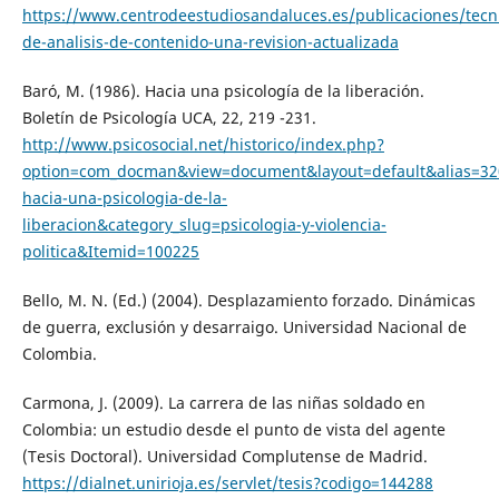
https://www.centrodeestudiosandaluces.es/publicaciones/tecn
de-analisis-de-contenido-una-revision-actualizada
Baró, M. (1986). Hacia una psicología de la liberación.
Boletín de Psicología UCA, 22, 219 -231.
http://www.psicosocial.net/historico/index.php?
option=com_docman&view=document&layout=default&alias=32
hacia-una-psicologia-de-la-
liberacion&category_slug=psicologia-y-violencia-
politica&Itemid=100225
Bello, M. N. (Ed.) (2004). Desplazamiento forzado. Dinámicas
de guerra, exclusión y desarraigo. Universidad Nacional de
Colombia.
Carmona, J. (2009). La carrera de las niñas soldado en
Colombia: un estudio desde el punto de vista del agente
(Tesis Doctoral). Universidad Complutense de Madrid.
https://dialnet.unirioja.es/servlet/tesis?codigo=144288