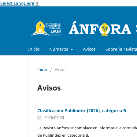
Select Language
▼
Inicio
Números
Avisos
Sobre la revist
Inicio
/
Avisos
Avisos
Clasificación Publindex (2026), categoría B.
2026-07-30
La Revista Ánfora se complace en informar a la comun
de Publindex en categoría B.