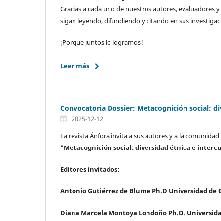
Gracias a cada uno de nuestros autores, evaluadores y 
sigan leyendo, difundiendo y citando en sus investigac
¡Porque juntos lo logramos!
Leer más
Convocatoria Dossier: Metacognición social: div
2025-12-12
La revista Ánfora invita a sus autores y a la comunida
"Metacognición social: diversidad étnica e intercu
Editores invitados:
Antonio Gutiérrez de Blume Ph.D
Universidad de 
Diana Marcela Montoya Londoño Ph.D. Universidad