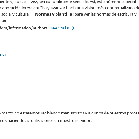
te y, que a su vez, sea culturalmente sensible. Así, este número especial
colaboración intercientífica y avanzar hacia una visión más contextualizada de
social y cultural.
Normas y plantilla:
para ver las normas de escritura y
itar:
nfora/information/authors
Leer más
ora
e marzo no estaremos recibiendo manuscritos y algunos de nuestros proce
amos haciendo actualizaciones en nuestro servidor.