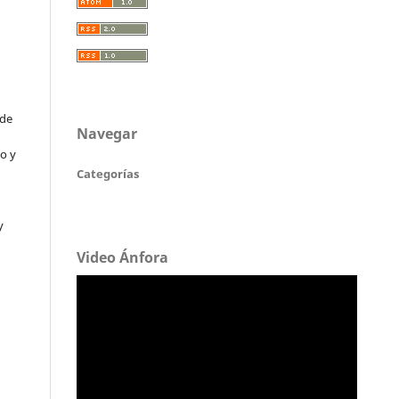
 de
Navegar
o y
Categorías
y
Video Ánfora