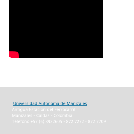
Universidad Autónoma de Manizales
Antigua Estación del Ferrocarril
Manizales - Caldas - Colombia
Telefono +57 (6) 8932605 - 872 7272 - 872 7709