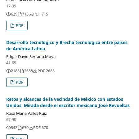
17-39
629
715
PDF 715
PDF
Desarrollo tecnológico y Brecha tecnológica entre países
de América Latina.
Edgar David Serrano Moya
41-65
2188
2688
PDF 2688
PDF
Retos y alcances de la vecindad de México con Estados
Unidos. Mirada desde el escritor mexicano José Revueltas
Rosa María Valles Ruiz
67-90
542
670
PDF 670