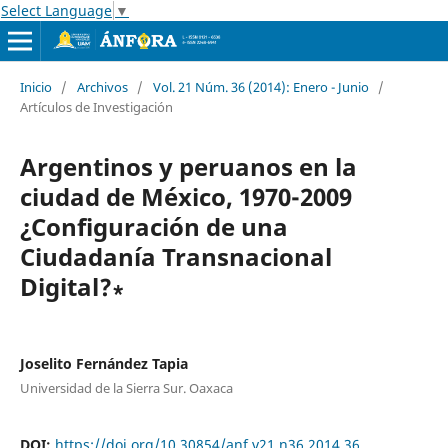
Select Language
▼
Inicio
/
Archivos
/
Vol. 21 Núm. 36 (2014): Enero - Junio
/
Artículos de Investigación
Argentinos y peruanos en la
ciudad de México, 1970-2009
¿Configuración de una
Ciudadanía Transnacional
Digital?∗
Joselito Fernández Tapia
Universidad de la Sierra Sur. Oaxaca
DOI:
https://doi.org/10.30854/anf.v21.n36.2014.36