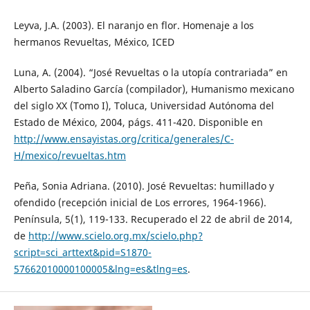
Leyva, J.A. (2003). El naranjo en flor. Homenaje a los
hermanos Revueltas, México, ICED
Luna, A. (2004). “José Revueltas o la utopía contrariada” en
Alberto Saladino García (compilador), Humanismo mexicano
del siglo XX (Tomo I), Toluca, Universidad Autónoma del
Estado de México, 2004, págs. 411-420. Disponible en
http://www.ensayistas.org/critica/generales/C-
H/mexico/revueltas.htm
Peña, Sonia Adriana. (2010). José Revueltas: humillado y
ofendido (recepción inicial de Los errores, 1964-1966).
Península, 5(1), 119-133. Recuperado el 22 de abril de 2014,
de
http://www.scielo.org.mx/scielo.php?
script=sci_arttext&pid=S1870-
57662010000100005&lng=es&tlng=es
.