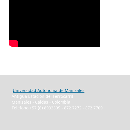
Universidad Autónoma de Manizales
Antigua Estación del Ferrocarril
Manizales - Caldas - Colombia
Telefono +57 (6) 8932605 - 872 7272 - 872 7709