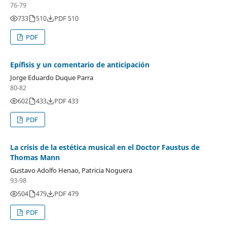
76-79
733
510
PDF 510
PDF
Epífisis y un comentario de anticipación
Jorge Eduardo Duque Parra
80-82
602
433
PDF 433
PDF
La crisis de la estética musical en el Doctor Faustus de
Thomas Mann
Gustavo Adolfo Henao, Patricia Noguera
93-98
504
479
PDF 479
PDF