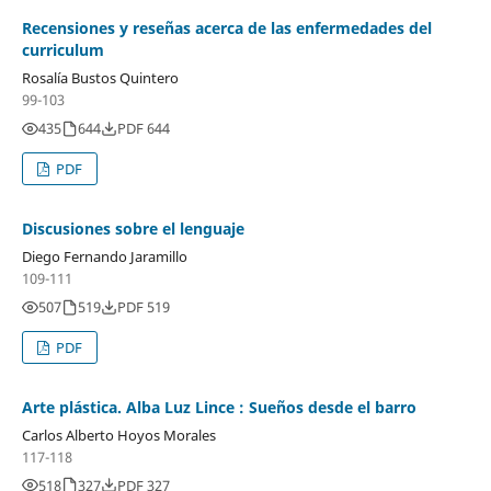
Recensiones y reseñas acerca de las enfermedades del
curriculum
Rosalía Bustos Quintero
99-103
435
644
PDF 644
PDF
Discusiones sobre el lenguaje
Diego Fernando Jaramillo
109-111
507
519
PDF 519
PDF
Arte plástica. Alba Luz Lince : Sueños desde el barro
Carlos Alberto Hoyos Morales
117-118
518
327
PDF 327