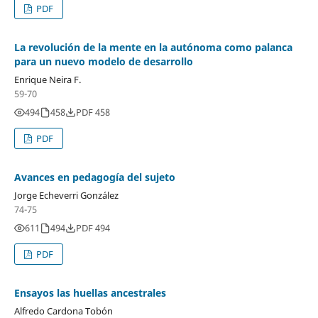
PDF
La revolución de la mente en la autónoma como palanca
para un nuevo modelo de desarrollo
Enrique Neira F.
59-70
494
458
PDF 458
PDF
Avances en pedagogía del sujeto
Jorge Echeverri González
74-75
611
494
PDF 494
PDF
Ensayos las huellas ancestrales
Alfredo Cardona Tobón