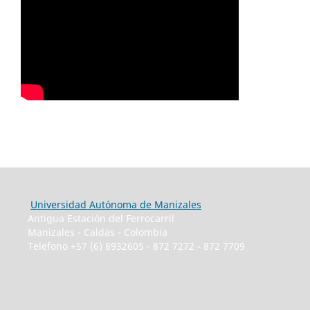
Universidad Autónoma de Manizales
Antigua Estación del Ferrocarril
Manizales - Caldas - Colombia
Telefono +57 (6) 8932605 - 872 7272 - 872 7709