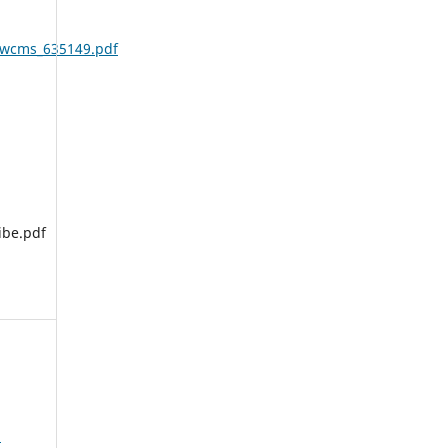
/wcms_635149.pdf
be.pdf
: