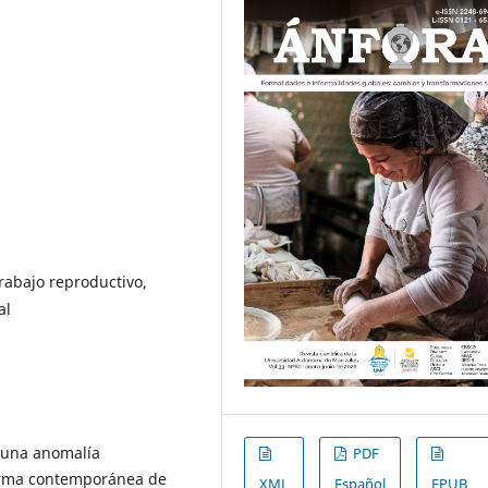
rabajo reproductivo,
al
s una anomalía
PDF
forma contemporánea de
XML
Español
EPUB