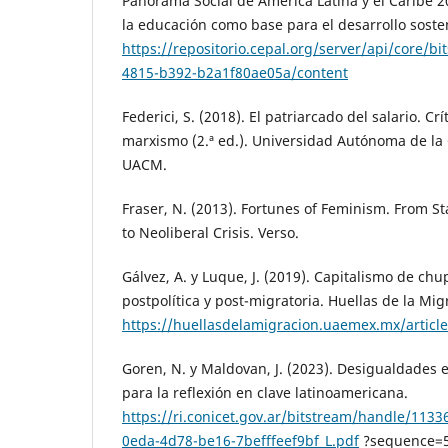
Panorama Social de América Latina y el Caribe 2
la educación como base para el desarrollo soste
https://repositorio.cepal.org/server/api/core/b
4815-b392-b2a1f80ae05a/content
Federici, S. (2018). El patriarcado del salario. Crí
marxismo (2.ª ed.). Universidad Autónoma de la
UACM.
Fraser, N. (2013). Fortunes of Feminism. From 
to Neoliberal Crisis. Verso.
Gálvez, A. y Luque, J. (2019). Capitalismo de ch
postpolítica y post-migratoria. Huellas de la Mig
https://huellasdelamigracion.uaemex.mx/articl
Goren, N. y Maldovan, J. (2023). Desigualdades en
para la reflexión en clave latinoamericana.
https://ri.conicet.gov.ar/bitstream/handle/113
0eda-4d78-be16-7befffeef9bf_L.pdf
?sequence=5