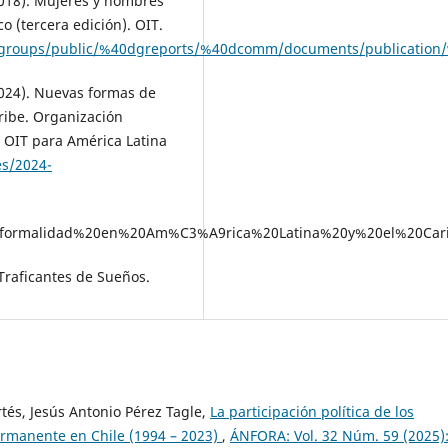
2018). Mujeres y hombres
 (tercera edición). OIT.
sp5/groups/public/%40dgreports/%40dcomm/documents/publication
2024). Nuevas formas de
aribe. Organización
a OIT para América Latina
es/2024-
ormalidad%20en%20Am%C3%A9rica%20Latina%20y%20el%20Cari
 Traficantes de Sueños.
tés, Jesús Antonio Pérez Tagle,
La participación política de los
ermanente en Chile (1994 – 2023)
,
ÁNFORA: Vol. 32 Núm. 59 (2025)