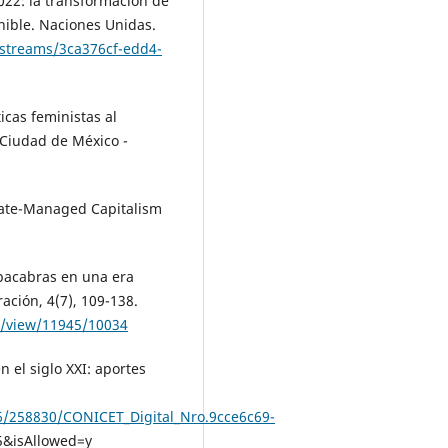
022: la transformación de
nible. Naciones Unidas.
itstreams/3ca376cf-edd4-
ticas feministas al
 Ciudad de México -
State-Managed Capitalism
upacabras en una era
ración, 4(7), 109-138.
e/view/11945/10034
 el siglo XXI: aportes
36/258830/CONICET_Digital_Nro.9cce6c69-
&isAllowed=y