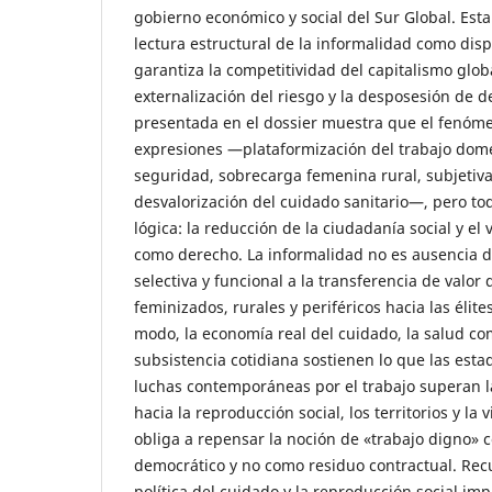
gobierno económico y social del Sur Global. Est
lectura estructural de la informalidad como dispo
garantiza la competitividad del capitalismo glob
externalización del riesgo y la desposesión de d
presentada en el dossier muestra que el fenóm
expresiones —plataformización del trabajo domés
seguridad, sobrecarga femenina rural, subjetiva
desvalorización del cuidado sanitario—, pero t
lógica: la reducción de la ciudadanía social y el
como derecho. La informalidad no es ausencia d
selectiva y funcional a la transferencia de valor
feminizados, rurales y periféricos hacia las élit
modo, la economía real del cuidado, la salud com
subsistencia cotidiana sostienen lo que las esta
luchas contemporáneas por el trabajo superan l
hacia la reproducción social, los territorios y la 
obliga a repensar la noción de «trabajo digno» 
democrático y no como residuo contractual. Rec
política del cuidado y la reproducción social imp