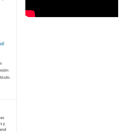
ual
s
esión
ículo.
des
s y
 and