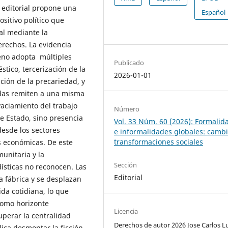
a editorial propone una
Español
sitivo político que
al mediante la
erechos. La evidencia
eno adopta múltiples
Publicado
tico, tercerización de la
2026-01-01
ción de la precariedad, y
odas remiten a una misma
 vaciamiento del trabajo
Número
e Estado, sino presencia
Vol. 33 Núm. 60 (2026): Formalid
 desde los sectores
e informalidades globales: cambi
transformaciones sociales
es económicas. De este
unitaria y la
Sección
dísticas no reconocen. Las
Editorial
a fábrica y se desplazan
vida cotidiana, lo que
como horizonte
Licencia
uperar la centralidad
Derechos de autor 2026 Jose Carlos L
lica desmontar la ficción