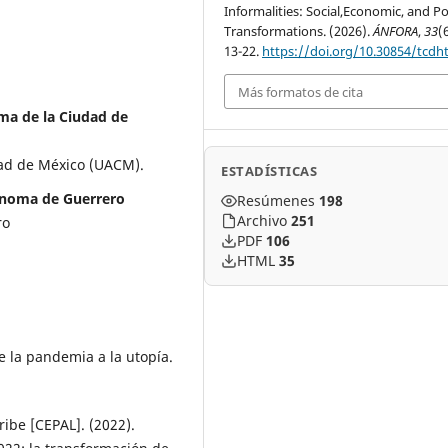
Informalities: Social,Economic, and Pol
Transformations. (2026).
ÁNFORA
,
33
(
13-22.
https://doi.org/10.30854/tcdh
Más formatos de cita
ma de la Ciudad de
ad de México (UACM).
ESTADÍSTICAS
ónoma de Guerrero
Resúmenes
198
Archivo
251
ro
PDF
106
HTML
35
e la pandemia a la utopía.
ibe [CEPAL]. (2022).