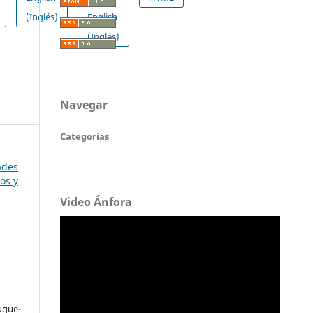
(Inglés)
English
(Inglés)
Navegar
Categorías
ades
os y
Video Ánfora
uque-