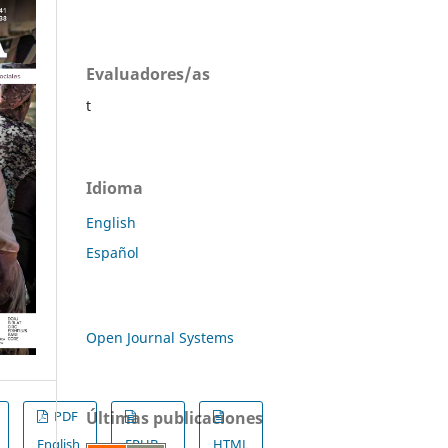
Evaluadores/as
t
Idioma
English
Español
Open Journal Systems
Últimas publicaciones
PDF
English
EPUB
HTML