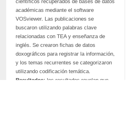
científicos recuperados de bases de datos 
académicas mediante el software 
VOSviewer. Las publicaciones se 
buscaron utilizando palabras clave 
relacionadas con TEA y enseñanza de 
inglés. Se crearon fichas de datos 
doxográficos para registrar la información, 
y los temas recurrentes se categorizaron 
utilizando codificación temática. 
Resultados:
 los resultados revelan que, 
en la última década, varios países han 
desarrollado iniciativas para apoyar a 
estudiantes con TEA. Los principales 
avances se agrupan en cuatro áreas: (1) 
enfoques de investigación predominantes 
por país; (2) políticas gubernamentales y 