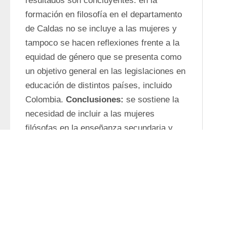
resultados son concluyentes: en la 
formación en filosofía en el departamento 
de Caldas no se incluye a las mujeres y 
tampoco se hacen reflexiones frente a la 
equidad de género que se presenta como 
un objetivo general en las legislaciones en 
educación de distintos países, incluido 
Colombia. 
Conclusiones:
 se sostiene la 
necesidad de incluir a las mujeres 
filósofas en la enseñanza secundaria y 
media para proporcionar al estudiantado 
una visión más amplia de la historia del 
pensamiento. Además, se defiende que 
enseñar la filosofía con perspectiva de 
género contribuye al cierre de brechas y a 
un cambio profundo en la manera como 