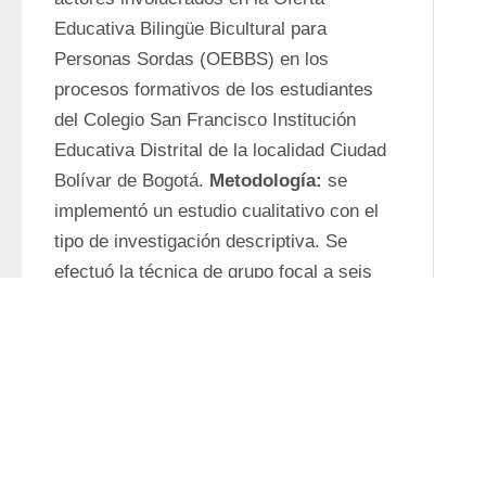
Educativa Bilingüe Bicultural para 
Personas Sordas (OEBBS) en los 
procesos formativos de los estudiantes 
del Colegio San Francisco Institución 
Educativa Distrital de la localidad Ciudad 
Bolívar de Bogotá. 
Metodología:
 se 
implementó un estudio cualitativo con el 
tipo de investigación descriptiva. Se 
efectuó la técnica de grupo focal a seis 
escolares, seis miembros de las familias 
y seis docentes. 
Resultados:
 se logró 
valorar la OEBBS para los niños, niñas, 
jóvenes y adolescentes sordos, comparar 
la visión de estudiantes, padres de familia 
y profesores respecto a la efectividad de 
la oferta en la formación integral del 