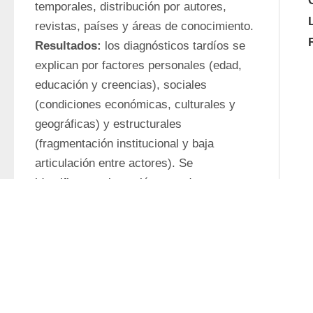
temporales, distribución por autores, 
revistas, países y áreas de conocimiento. 
Resultados:
 los diagnósticos tardíos se 
explican por factores personales (edad, 
educación y creencias), sociales 
(condiciones económicas, culturales y 
geográficas) y estructurales 
(fragmentación institucional y baja 
articulación entre actores). Se 
identificaron cinco clústeres de 
investigación: determinantes del 
diagnóstico tardío, opciones terapéuticas, 
factores socioeconómicos, impacto de la 
COVID-19 y esperanza de vida como 
condicionante en decisiones de 
tratamiento. 
Conclusiones:
 reducir 