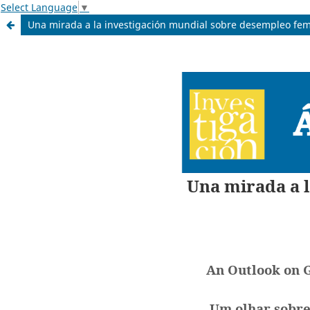
Select Language
▼
Una mirada a la investigación mundial sobre desempleo fe